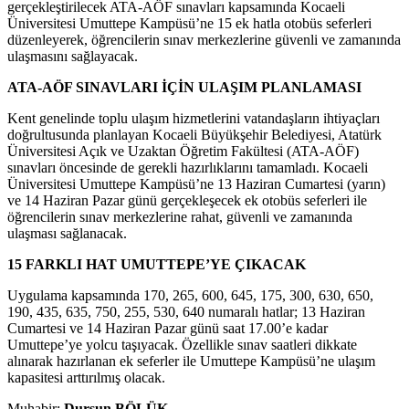
gerçekleştirilecek ATA-AÖF sınavları kapsamında Kocaeli
Üniversitesi Umuttepe Kampüsü’ne 15 ek hatla otobüs seferleri
düzenleyerek, öğrencilerin sınav merkezlerine güvenli ve zamanında
ulaşmasını sağlayacak.
ATA-AÖF SINAVLARI İÇİN ULAŞIM PLANLAMASI
Kent genelinde toplu ulaşım hizmetlerini vatandaşların ihtiyaçları
doğrultusunda planlayan Kocaeli Büyükşehir Belediyesi, Atatürk
Üniversitesi Açık ve Uzaktan Öğretim Fakültesi (ATA-AÖF)
sınavları öncesinde de gerekli hazırlıklarını tamamladı. Kocaeli
Üniversitesi Umuttepe Kampüsü’ne 13 Haziran Cumartesi (yarın)
ve 14 Haziran Pazar günü gerçekleşecek ek otobüs seferleri ile
öğrencilerin sınav merkezlerine rahat, güvenli ve zamanında
ulaşması sağlanacak.
15 FARKLI HAT UMUTTEPE’YE ÇIKACAK
Uygulama kapsamında 170, 265, 600, 645, 175, 300, 630, 650,
190, 435, 635, 750, 255, 530, 640 numaralı hatlar; 13 Haziran
Cumartesi ve 14 Haziran Pazar günü saat 17.00’e kadar
Umuttepe’ye yolcu taşıyacak. Özellikle sınav saatleri dikkate
alınarak hazırlanan ek seferler ile Umuttepe Kampüsü’ne ulaşım
kapasitesi arttırılmış olacak.
Muhabir:
Dursun BÖLÜK