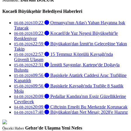
Kocaeli Büyükşehir Belediyesi Haberleri
10:22
Ormanya'nın Atlas'ı Yaban Hayatına Işık
06-08-2026
Tutacak
10:22
Kocaeli'de Yaz Neşesi Büyükşehir'le
06-08-2026
Renkleniyor
22:59
Büyükakın'dan İzmit'in Geleceğine Yakın
05-08-2026
Takip
22:57
15 Temmuz Köprülü Kavşağı'nda
05-08-2026
Güvenli Ulaşım
22:31
İzmitli Saygınlar, Kartepe'de Doğayla
05-08-2026
Buluştu
09:56
Başiskele Atatürk Caddesi Araç Trafiğine
05-08-2026
Kapatıldı
09:56
Başiskele Kavşağı'nda Trafiğe 8 Saatlik
05-08-2026
Mola
20:09
Pedallar Kandıra'nın Eşsiz Güzelliklerine
04-08-2026
Çevrilecek
20:09
Çiftçinin Emeği Bu Merkezde Korunacak
04-08-2026
17:40
Büyükakın'dan Net Mesaj: 2028'e Hazırız
04-08-2026
Gebze'de Ulaşıma Yeni Nefes
Önceki Haber