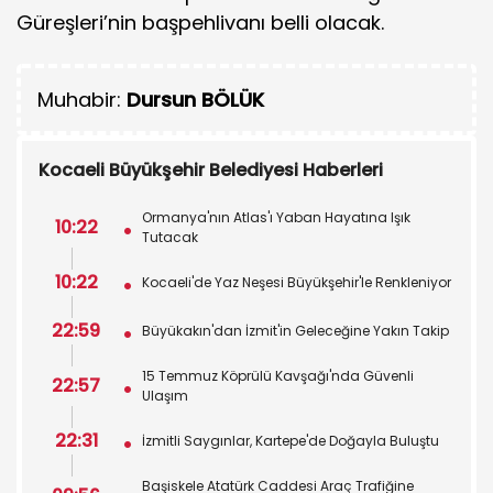
Güreşleri’nin başpehlivanı belli olacak.
Muhabir:
Dursun BÖLÜK
Kocaeli Büyükşehir Belediyesi Haberleri
Ormanya'nın Atlas'ı Yaban Hayatına Işık
10:22
Tutacak
10:22
Kocaeli'de Yaz Neşesi Büyükşehir'le Renkleniyor
22:59
Büyükakın'dan İzmit'in Geleceğine Yakın Takip
15 Temmuz Köprülü Kavşağı'nda Güvenli
22:57
Ulaşım
22:31
İzmitli Saygınlar, Kartepe'de Doğayla Buluştu
Başiskele Atatürk Caddesi Araç Trafiğine