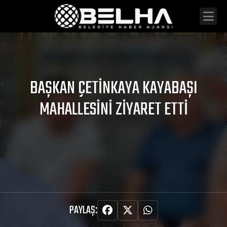
BAŞKAN ÇETINKAYA KAYABAŞI
MAHALLESINI ZIYARET ETTI
PAYLAŞ: