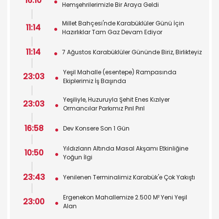
16:10
Hemşehrilerimizle Bir Araya Geldi
Millet Bahçesi'nde Karabüklüler Günü İçin
11:14
Hazırlıklar Tam Gaz Devam Ediyor
11:14
7 Ağustos Karabüklüler Gününde Biriz, Birlikteyiz
Yeşil Mahalle (esentepe) Rampasında
23:03
Ekiplerimiz İş Başında
Yeşiliyle, Huzuruyla Şehit Enes Kızılyer
23:03
Ormancılar Parkımız Pırıl Pırıl
16:58
Dev Konsere Son 1️ Gün
Yıldızların Altında Masal Akşamı Etkinliğine
10:50
Yoğun İlgi
23:43
Yenilenen Terminalimiz Karabük'e Çok Yakıştı
Ergenekon Mahallemize 2.500 M² Yeni Yeşil
23:00
Alan