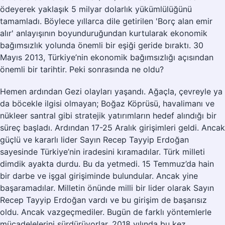
ödeyerek yaklaşık 5 milyar dolarlık yükümlülüğünü
tamamladı. Böylece yıllarca dile getirilen 'Borç alan emir
alır' anlayışının boyunduruğundan kurtularak ekonomik
bağımsızlık yolunda önemli bir eşiği geride bıraktı. 30
Mayıs 2013, Türkiye’nin ekonomik bağımsızlığı açısından
önemli bir tarihtir. Peki sonrasında ne oldu?
Hemen ardından Gezi olayları yaşandı. Ağaçla, çevreyle ya
da böcekle ilgisi olmayan; Boğaz Köprüsü, havalimanı ve
nükleer santral gibi stratejik yatırımların hedef alındığı bir
süreç başladı. Ardından 17-25 Aralık girişimleri geldi. Ancak
güçlü ve kararlı lider Sayın Recep Tayyip Erdoğan
sayesinde Türkiye’nin iradesini kıramadılar. Türk milleti
dimdik ayakta durdu. Bu da yetmedi. 15 Temmuz’da hain
bir darbe ve işgal girişiminde bulundular. Ancak yine
başaramadılar. Milletin önünde milli bir lider olarak Sayın
Recep Tayyip Erdoğan vardı ve bu girişim de başarısız
oldu. Ancak vazgeçmediler. Bugün de farklı yöntemlerle
mücadelelerini sürdürüyorlar. 2018 yılında bu kez