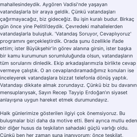
mahallesindeydik. Aygören Vadisi'nde yaşayan
vatandaşlarla bir araya geldik. Çünkü vatandaşları
çağırmayacağız, biz gideceğiz. Bu işin kuralı budur. Birkaç
gün önce yine Pelitli’deydik. Çevredeki mahallelerden
vatandaşlarla buluştuk. 'Vatandaş Soruyor, Cevaplıyoruz'
programını gerçekleştirdik. Orada şunu özellikle ifade
ettim; ister Büyükşehir'in görev alanına girsin, ister başka
bir kamu kurumunun sorumluluğunda olsun, vatandaşların
tüm sorularını dinledik. Ekip arkadaşlarımızla birlikte cevap
vermeye çalıştık. O an cevaplandıramadığımız konuları ise
inceleyerek vatandaşlara bizzat telefonla dönüş yaptık.
Vatandaşı dikkate almak zorundayız. Çünkü biz bu davanın
mensuplarıysak, Sayın Recep Tayyip Erdoğan’ın siyaset
anlayışına uygun hareket etmek durumundayız.
Halk günlerimize gösterilen ilgiyi çok önemsiyoruz. Bu
buluşmalar bizi daha da motive etti. Beni ayrıca mutlu eden
bir diğer husus da teşkilatın sahadaki güçlü varlığı oldu.
Çünkü ben her zaman şuna inanıyorum; önce teşkilat,