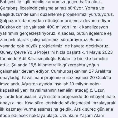
Bahçesi ile ilgili meclis kararımızı geçen hafta aldık.
Çarşıbaşı ilçesinde çalışmalarımız sürüyor. Yomra ve
Beşikdüzü’nde sahil düzenleme projelerimizi yürütüyoruz.
Şalpazarı’nda meydan dönüşüm projemiz devam ediyor.
Düzköy’de ise yaklaşık 400 milyon liralık kanalizasyon
yatırımını gerçekleştiriyoruz. Kısacası, bütün ilçelerde eş
zamanlı olarak çalışmalarımızı sürdürüyoruz. Bunun
yanında çok büyük projelerimizi de hayata geçiriyoruz.
Güney Çevre Yolu Projesi’ni hızla başlattık. 1 Mayıs 2023
tarihinde Adil Karaismailoğlu Bakan ile birlikte temelini
attık. Şu anda 16,5 kilometrelik güzergahta yoğun
çalışmalar devam ediyor. Cumhurbaşkanının 27 Aralık’ta
onayladığı havalimanı projemizin sözleşmesi 20 Ocak’ta
imzalandı. Ağustos ayında inşallah 10 milyon yolcu
kapasiteli yeni havalimanının temelini atacağız. Uzun
yıllardır konuşulan raylı sistem projesinde de nihayet ihale
onayı alındı. Kısa süre içerisinde sözleşmesini imzalayarak
ilk kazmayı vurma aşamasına geldik. Artık süreç günlerle
ifade edilecek noktaya ulaştı. Uzunkum Yaşam Alanı