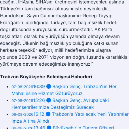
uçağını, İHA’sını, SİHA’sını üretmesini istemeyenler, aslında
Türkiye’nin tam bağımsız olmasını istemeyenlerdir.
Hamdolsun, Sayın Cumhurbaşkanımız Recep Tayyip
Erdoğan’ın liderliğinde Türkiye, tam bağımsızlık hedefi
doğrultusunda yürüyüşünü sürdürmektedir. AK Parti
teşkilatları olarak bu yürüyüşün yanında olmaya devam
edeceğiz. Ülkenin bağımsızlık yolculuğuna katkı sunan
herkese teşekkür ediyor, milli hedeflerimize ulaşma
yolunda 2053 ve 2071 vizyonları doğrultusunda kararlılıkla
yürümeye devam edeceğimize inanıyoruz.”
Trabzon Büyükşehir Belediyesi Haberleri
16:39
Başkan Genç: Trabzon'un Her
07-08-2026
Mahallesine Hizmet Götürüyoruz
15:26
Başkan Genç: Avrupa'daki
07-08-2026
Hemşehrilerimize Desteğimiz Sürecek
16:12
Trabzon'a Yapılacak Yeni Yatırımlar
06-08-2026
İmza Altına Alındı
13:46
Büyükşehir'in Turizm Ofisleri
06-08-2026