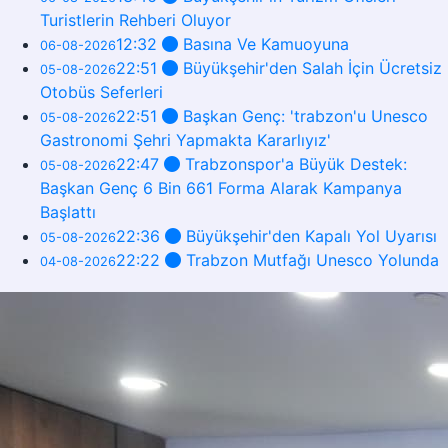
Turistlerin Rehberi Oluyor
12:32
Basına Ve Kamuoyuna
06-08-2026
22:51
Büyükşehir'den Salah İçin Ücretsiz
05-08-2026
Otobüs Seferleri
22:51
Başkan Genç: 'trabzon'u Unesco
05-08-2026
Gastronomi Şehri Yapmakta Kararlıyız'
22:47
Trabzonspor'a Büyük Destek:
05-08-2026
Başkan Genç 6 Bin 661 Forma Alarak Kampanya
Başlattı
22:36
Büyükşehir'den Kapalı Yol Uyarısı
05-08-2026
22:22
Trabzon Mutfağı Unesco Yolunda
04-08-2026