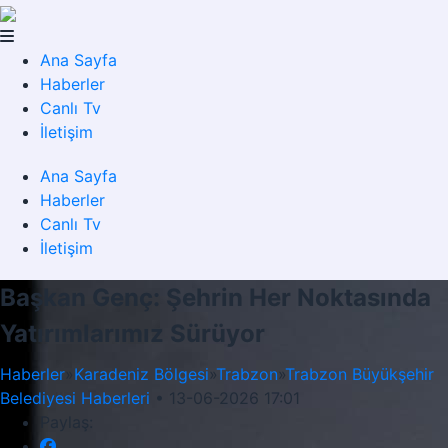
Ana Sayfa
Haberler
Canlı Tv
İletişim
Ana Sayfa
Haberler
Canlı Tv
İletişim
Başkan Genç: Şehrin Her Noktasında
Yatırımlarımız Sürüyor
Haberler
»
Karadeniz Bölgesi
»
Trabzon
»
Trabzon Büyükşehir
Belediyesi Haberleri
•
13-06-2026 17:01
Paylaş: