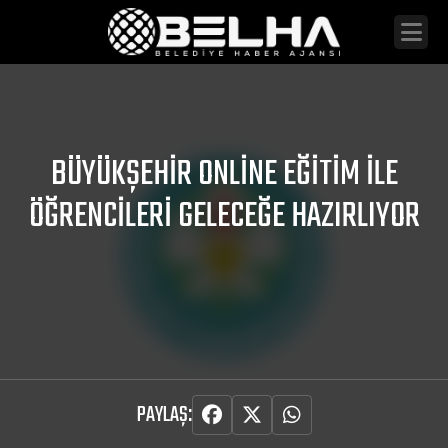
BÜYÜKŞEHIR ONLINE EĞITIM İLE
ÖĞRENCILERI GELECEĞE HAZIRLIYOR
PAYLAŞ: